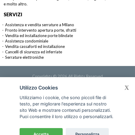
e molto altro.
SERVIZI
Assistenza e vendita serrature a Milano
Pronto intervento apertura porte, sfratti
Vendita ed installazione porte blindate
Assistenza condominiale
Vendita cassaforti ed installazione
Cancelli di sicurezza ed inferriate
Serrature elettroniche
Copyrights © 2026 All Rights Reserved
by Oliva S.n.c. di Pelosi Lino
X
Utilizzo Cookies
P.IVA 04800190151
Privacy Policy
/
Cookie Policy
Utilizziamo i cookie, che sono piccoli file di
Web Design Grafocart
testo, per migliorare l'esperienza sul nostro
sito Web e mostrare contenuti personalizzati.
Puoi consentire il loro utilizzo o personalizzarli.
info@olivasnc.com
Accetta
Personalizza