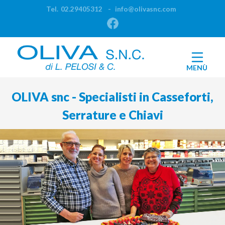
Tel.
02.29405312
-
info@olivasnc.com
Facebook
MENÙ
OLIVA snc - Specialisti in Casseforti,
Serrature e Chiavi